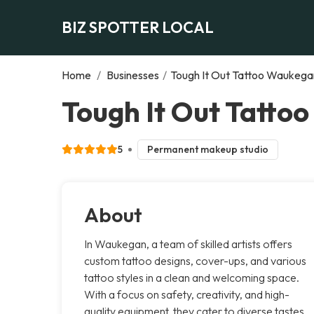
BIZ SPOTTER LOCAL
Home
/
Businesses
/
Tough It Out Tattoo Waukega
Tough It Out Tatt
5
Permanent makeup studio
About
In Waukegan, a team of skilled artists offers
custom tattoo designs, cover-ups, and various
tattoo styles in a clean and welcoming space.
With a focus on safety, creativity, and high-
quality equipment, they cater to diverse tastes