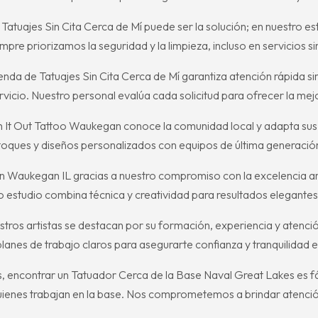
Tatuajes Sin Cita Cerca de Mí puede ser la solución; en nuestro e
pre priorizamos la seguridad y la limpieza, incluso en servicios sin
enda de Tatuajes Sin Cita Cerca de Mí garantiza atención rápida sin
icio. Nuestro personal evalúa cada solicitud para ofrecer la mej
t Out Tattoo Waukegan conoce la comunidad local y adapta sus s
toques y diseños personalizados con equipos de última generación
 Waukegan IL gracias a nuestro compromiso con la excelencia artís
o estudio combina técnica y creatividad para resultados elegantes
tros artistas se destacan por su formación, experiencia y atenció
anes de trabajo claros para asegurarte confianza y tranquilidad e
s, encontrar un Tatuador Cerca de la Base Naval Great Lakes es f
uienes trabajan en la base. Nos comprometemos a brindar atenci