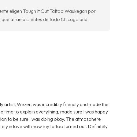
ente eligen Tough It Out Tattoo Waukegan por
 que atrae a clientes de todo Chicagoland.
My artist, Wezer, was incredibly friendly and made the
 time to explain everything, made sure I was happy
ssion to be sure I was doing okay. The atmosphere
ely in love with how my tattoo turned out. Definitely